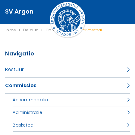
SV Argon
›
›
›
Home
De club
Commissies
Zaalvoetbal
Navigatie
Bestuur
Commissies
Accommodatie
Administratie
Basketball