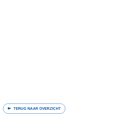
Interne Links
Sponsor Zaken
SV Argon Robey webshop
Winkelwagen
Account
Lid worden
Contact
Zoeken
AVG wetgeving
Nieuwsbrief (archief)
Externe links
TERUG NAAR OVERZICHT
KNVB homepage