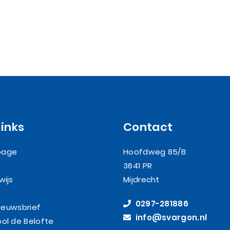
links
Contact
page
Hoofdweg 85/B
3641 PR
wijs
Mijdrecht
0297-281886
nieuwsbrief
info@svargon.nl
ol de Belofte