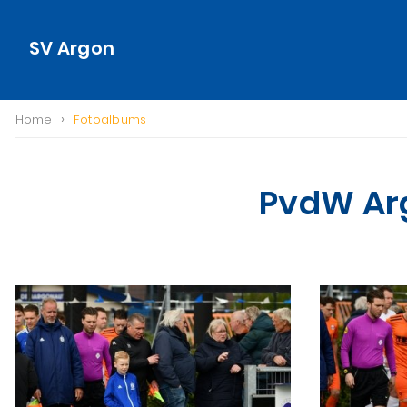
SV Argon
›
Home
Fotoalbums
PvdW Arg