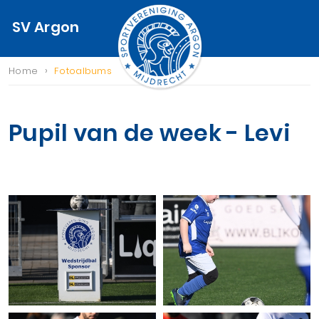
SV Argon
›
Home
Fotoalbums
Pupil van de week - Levi