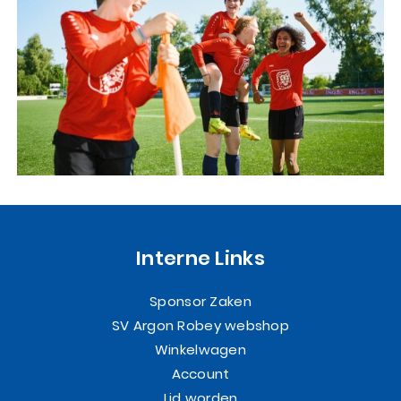
Interne Links
Sponsor Zaken
SV Argon Robey webshop
Winkelwagen
Account
Lid worden