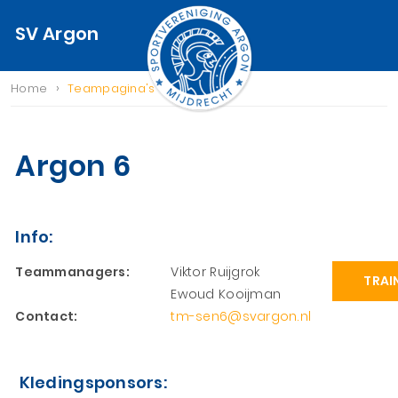
SV Argon
›
Home
Teampagina's
Argon 6
Info:
Teammanagers:
Viktor Ruijgrok
TRAI
Ewoud Kooijman
Contact:
tm-sen6@svargon.nl
Kledingsponsors: