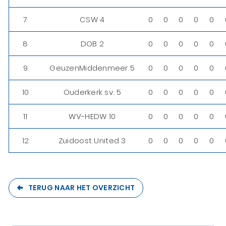
7
CSW 4
0
0
0
0
0
8
DOB 2
0
0
0
0
0
9
GeuzenMiddenmeer 5
0
0
0
0
0
10
Ouderkerk sv. 5
0
0
0
0
0
11
WV-HEDW 10
0
0
0
0
0
12
Zuidoost United 3
0
0
0
0
0
TERUG NAAR HET OVERZICHT